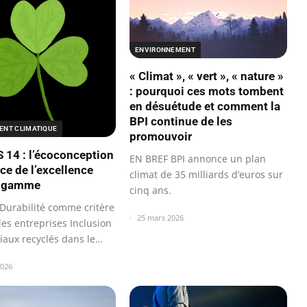
ENVIRONNEMENT
« Climat », « vert », « nature »
: pourquoi ces mots tombent
en désuétude et comment la
BPI continue de les
NT CLIMATIQUE
promouvoir
S 14 : l’écoconception
EN BREF BPI annonce un plan
ce de l’excellence
climat de 35 milliards d’euros sur
e gamme
cinq ans.
Durabilité comme critère
25 mars 2026
les entreprises Inclusion
iaux recyclés dans le…
2026