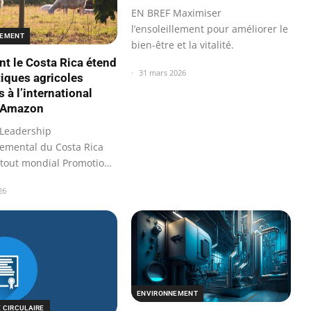
EN BREF Maximiser
l’ensoleillement pour améliorer le
NEMENT
bien-être et la vitalité.
 le Costa Rica étend
31 mars 2026
tiques agricoles
 à l’international
à Amazon
Leadership
emental du Costa Rica
out mondial Promotion
uits…
26
ENVIRONNEMENT
 CIRCULAIRE