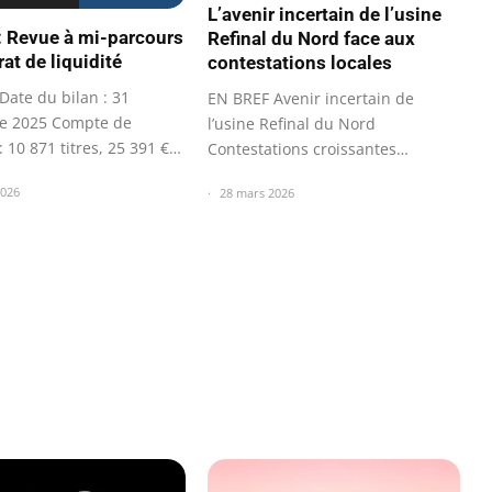
L’avenir incertain de l’usine
 Revue à mi-parcours
Refinal du Nord face aux
at de liquidité
contestations locales
Date du bilan : 31
EN BREF Avenir incertain de
e 2025 Compte de
l’usine Refinal du Nord
 : 10 871 titres, 25 391 €
Contestations croissantes
ions…
Préoccupations des…
2026
28 mars 2026