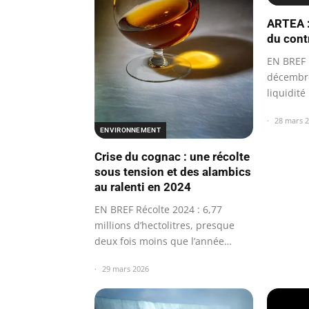
ARTEA :
du contr
EN BREF 
décembr
liquidité
Transact
28 mars 
ENVIRONNEMENT
Crise du cognac : une récolte
sous tension et des alambics
au ralenti en 2024
EN BREF Récolte 2024 : 6,77
millions d’hectolitres, presque
deux fois moins que l’année
précédente.
29 mars 2026