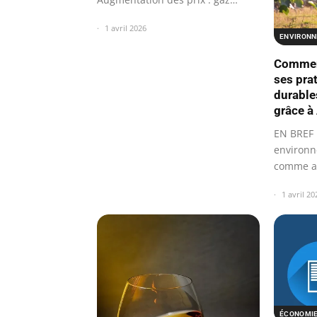
(+70%) et…
1 avril 2026
ENVIRON
Comment
ses pra
durables
grâce 
EN BREF 
environn
comme at
des prod
1 avril 20
ÉCONOMIE