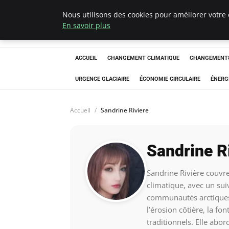
Nous utilisons des cookies pour améliorer votre 
Arcticclimateem
En savoir plus
ACCUEIL
CHANGEMENT CLIMATIQUE
CHANGEMENTS
URGENCE GLACIAIRE
ÉCONOMIE CIRCULAIRE
ÉNERG
Accueil
Sandrine Riviere
Sandrine R
Sandrine Rivière couvr
climatique, avec un suiv
communautés arctiques. 
l’érosion côtière, la fo
traditionnels. Elle abo