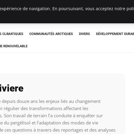
expérience de navigation. En poursuivant, vous acceptez notre polit
ergency
 CLIMATIQUES
COMMUNAUTÉS ARCTIQUES
DIVERS
DÉVELOPPEMENT DURA
IE RENOUVELABLE
iviere
e depuis douze ans les enjeux liés au changement
i régulier des transformations affectant les
Son travail de terrain l’a conduite à enquêter sur
nte du pergélisol et l’adaptation des modes de vie
rde ces questions à travers des reportages et des analyses