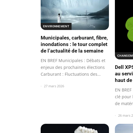
ENVIRONNEMENT
Municipales, carburant, fibre,
inondations : le tour complet
de l’actualité de la semaine
CHANGEME
EN BREF Municipales : Débats et
Dell XP
enjeux des prochaines élections
au servi
Carburant : Fluctuations des
haut d
prix…
27 mars 2026
EN BREF 
clé pour 
de matér
26 mars 