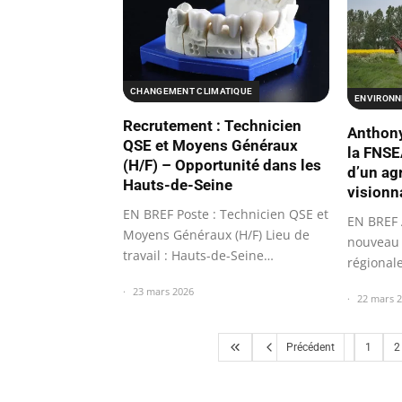
CHANGEMENT CLIMATIQUE
ENVIRON
Recrutement : Technicien
Anthony
QSE et Moyens Généraux
la FNSEA
(H/F) – Opportunité dans les
d’un ag
Hauts-de-Seine
visionn
EN BREF Poste : Technicien QSE et
EN BREF
Moyens Généraux (H/F) Lieu de
nouveau 
travail : Hauts-de-Seine
régional
Catégorie…
pour…
23 mars 2026
22 mars 
Précédent
1
2