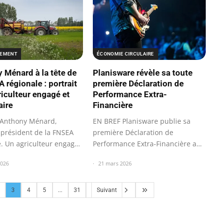
ÉCONOMIE CIRCULAIRE
NEMENT
Planisware révèle sa toute
 Ménard à la tête de
première Déclaration de
 régionale : portrait
Performance Extra-
riculteur engagé et
Financière
aire
EN BREF Planisware publie sa
 Anthony Ménard,
première Déclaration de
président de la FNSEA
Performance Extra-Financière au
e. Un agriculteur engagé
titre de…
21 mars 2026
2026
3
4
5
...
31
Suivant