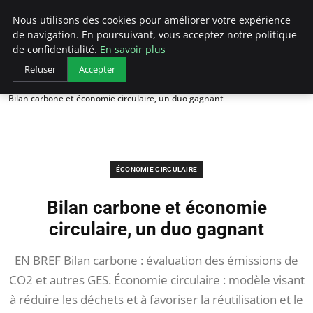
Arcticclimateemergency
Nous utilisons des cookies pour améliorer votre expérience
de navigation. En poursuivant, vous acceptez notre politique
de confidentialité.
En savoir plus
Refuser
Accepter
Accueil
Économie circulaire
Bilan carbone et économie circulaire, un duo gagnant
ÉCONOMIE CIRCULAIRE
Bilan carbone et économie
circulaire, un duo gagnant
EN BREF Bilan carbone : évaluation des émissions de
CO2 et autres GES. Économie circulaire : modèle visant
à réduire les déchets et à favoriser la réutilisation et le