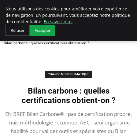
Arcticclimateemergency
Nous utilisons des cookies pour améliorer votre expérience
de navigation. En poursuivant, vous acceptez notre politique
de confidentialité.
En savoir plus
Refuser
Accepter
Accueil
Changement climatique
Bilan carbone : quelles certifications obtient-on ?
CHANGEMENT CLIMATIQUE
Bilan carbone : quelles
certifications obtient-on ?
EN BREF Bilan Carbone® : pas de certification propre,
mais méthodologie reconnue. ABC : seul organisme
habilité pour valider outils et spécialistes du Bilan