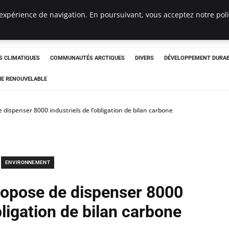
expérience de navigation. En poursuivant, vous acceptez notre polit
ergency
 CLIMATIQUES
COMMUNAUTÉS ARCTIQUES
DIVERS
DÉVELOPPEMENT DURA
IE RENOUVELABLE
 dispenser 8000 industriels de l’obligation de bilan carbone
ENVIRONNEMENT
ropose de dispenser 8000
bligation de bilan carbone