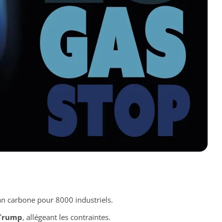
lan carbone pour 8000 industriels.
Trump
, allégeant les contraintes.