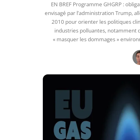
EN BREF Programme GHGRP : obligatio
envisagé par l’administration Trump, al
2010 pour orienter les politiques cl
industries polluantes, notamment de
« masquer les dommages » environn