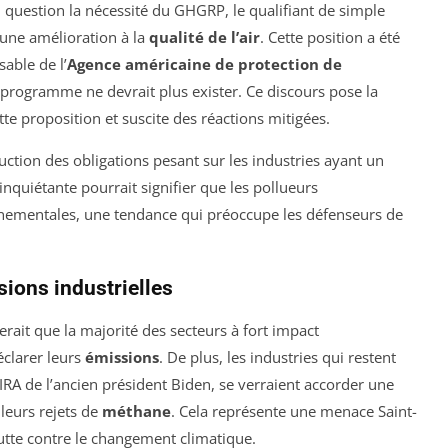
 question la nécessité du GHGRP, le qualifiant de simple
cune amélioration à la
qualité de l’air
. Cette position a été
sable de l’
Agence américaine de protection de
e programme ne devrait plus exister. Ce discours pose la
tte proposition et suscite des réactions mitigées.
uction des obligations pesant sur les industries ayant un
inquiétante pourrait signifier que les pollueurs
onnementales, une tendance qui préoccupe les défenseurs de
ions industrielles
erait que la majorité des secteurs à fort impact
éclarer leurs
émissions
. De plus, les industries qui restent
l’IRA de l’ancien président Biden, se verraient accorder une
leurs rejets de
méthane
. Cela représente une menace Saint-
lutte contre le changement climatique.