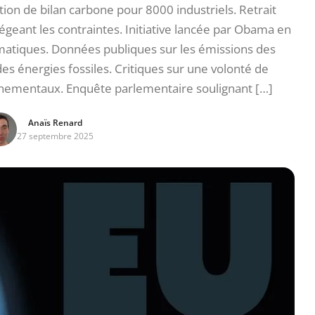
n de bilan carbone pour 8000 industriels. Retrait
légeant les contraintes. Initiative lancée par Obama en
imatiques. Données publiques sur les émissions des
s énergies fossiles. Critiques sur une volonté de
ementaux. Enquête parlementaire soulignant […]
Anaïs Renard
27 septembre 2025