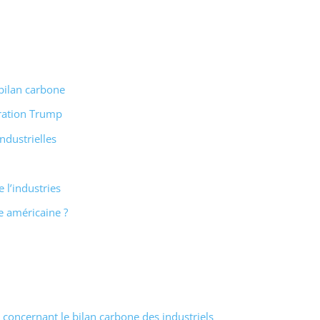
bilan carbone
tration Trump
ndustrielles
 l’industries
ue américaine ?
concernant le bilan carbone des industriels