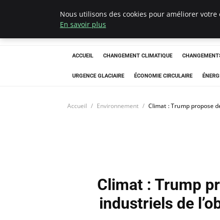
Nous utilisons des cookies pour améliorer votre 
Arcticclimateem
En savoir plus
ACCUEIL
CHANGEMENT CLIMATIQUE
CHANGEMENTS
URGENCE GLACIAIRE
ÉCONOMIE CIRCULAIRE
ÉNERG
Accueil
Environnement
Climat : Trump propose de
Climat : Trump p
industriels de l’o