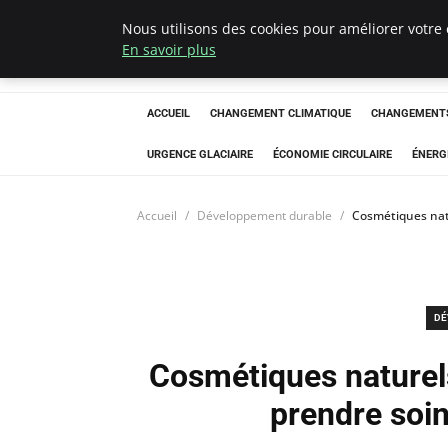
Nous utilisons des cookies pour améliorer votre 
Arcticclimateem
En savoir plus
ACCUEIL
CHANGEMENT CLIMATIQUE
CHANGEMENTS
URGENCE GLACIAIRE
ÉCONOMIE CIRCULAIRE
ÉNERG
Accueil
Développement durable
Cosmétiques natu
DÉ
Cosmétiques naturels
prendre soi