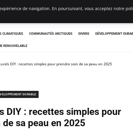
expérience de navigation. En poursuivant, vous acceptez notre polit
ergency
 CLIMATIQUES
COMMUNAUTÉS ARCTIQUES
DIVERS
DÉVELOPPEMENT DURA
IE RENOUVELABLE
rels DIY : recettes simples pour prendre soin de sa peau en 2025
VELOPPEMENT DURABLE
 DIY : recettes simples pour
n de sa peau en 2025