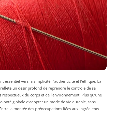
 essentiel vers la simplicité, l’authenticité et l’éthique. La
eflète un désir profond de reprendre le contrôle de sa
ts respectueux du corps et de l’environnement. Plus qu’une
volonté globale d’adopter un mode de vie durable, sans
 Entre la montée des préoccupations liées aux ingrédients