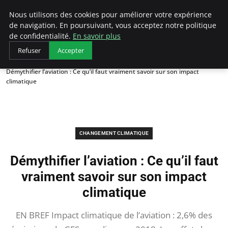
Arcticclimateemergency
Nous utilisons des cookies pour améliorer votre expérience
de navigation. En poursuivant, vous acceptez notre politique
de confidentialité.
En savoir plus
Refuser
Accepter
Accueil
Changement climatique
Démythifier l’aviation : Ce qu’il faut vraiment savoir sur son impact
climatique
CHANGEMENT CLIMATIQUE
Démythifier l’aviation : Ce qu’il faut
vraiment savoir sur son impact
climatique
EN BREF Impact climatique de l’aviation : 2,6% des