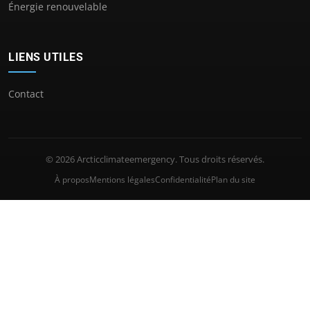
Énergie renouvelable
LIENS UTILES
Contact
© 2026 Arcticclimateemergency. Tous droits réservés.
À propos
Mentions légales
Confidentialité
Plan du site