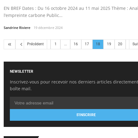
EN BREF Dates : Du 16 octobre 2024 au 11 mai 2025 Thème : Ana
l’empreinte carbone Public…
Sandrine Riviere
19 décembre 2024
Précédent
1
...
16
17
18
19
20
Sui
NEWSLETTER
Inscrivez-vous pour recevoir nos derniers articles directemen
boîte mail.
S'INSCRIRE