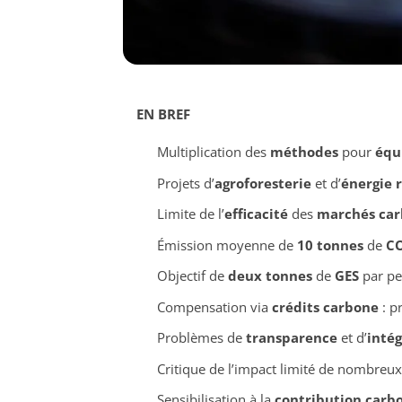
EN BREF
Multiplication des
méthodes
pour
équ
Projets d’
agroforesterie
et d’
énergie 
Limite de l’
efficacité
des
marchés ca
Émission moyenne de
10 tonnes
de
C
Objectif de
deux tonnes
de
GES
par pe
Compensation via
crédits carbone
: p
Problèmes de
transparence
et d’
intég
Critique de l’impact limité de nombreux
Sensibilisation à la
contribution carb