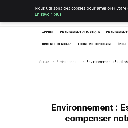
Nous utilisons des cookies pour améliorer votre 
Arcticclimateem
En savoir plus
ACCUEIL
CHANGEMENT CLIMATIQUE
CHANGEMENTS
URGENCE GLACIAIRE
ÉCONOMIE CIRCULAIRE
ÉNERG
Accueil
Environnement
Environnement : Est-il r
Environnement : Es
compenser notr