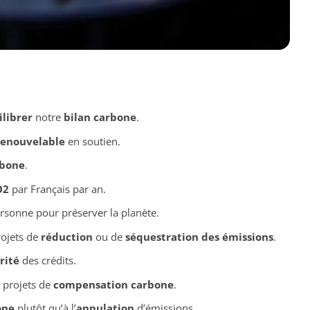
ilibrer
notre
bilan carbone
.
renouvelable
en soutien.
rbone
.
O2
par Français par an.
rsonne pour préserver la planète.
rojets de
réduction
ou de
séquestration des émissions
.
rité
des crédits.
 projets de
compensation carbone
.
one
plutôt qu’à l’
annulation
d’émissions.