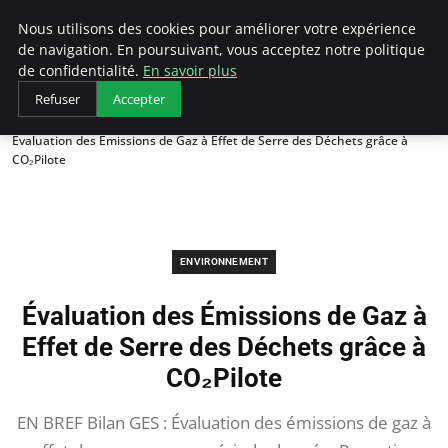
Arcticclimateemergency
Nous utilisons des cookies pour améliorer votre expérience
de navigation. En poursuivant, vous acceptez notre politique
de confidentialité.
En savoir plus
Refuser
Accepter
Accueil
Environnement
Évaluation des Émissions de Gaz à Effet de Serre des Déchets grâce à
CO₂Pilote
ENVIRONNEMENT
Évaluation des Émissions de Gaz à
Effet de Serre des Déchets grâce à
CO₂Pilote
EN BREF Bilan GES : Évaluation des émissions de gaz à