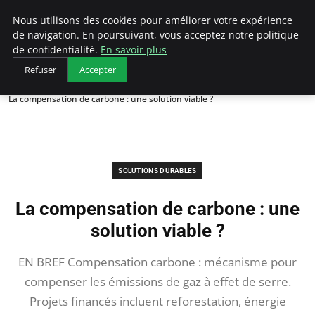
Arcticclimateemergency
Nous utilisons des cookies pour améliorer votre expérience
de navigation. En poursuivant, vous acceptez notre politique
de confidentialité.
En savoir plus
Refuser
Accepter
Accueil
Solutions Durables
La compensation de carbone : une solution viable ?
SOLUTIONS DURABLES
La compensation de carbone : une
solution viable ?
EN BREF Compensation carbone : mécanisme pour
compenser les émissions de gaz à effet de serre.
Projets financés incluent reforestation, énergie