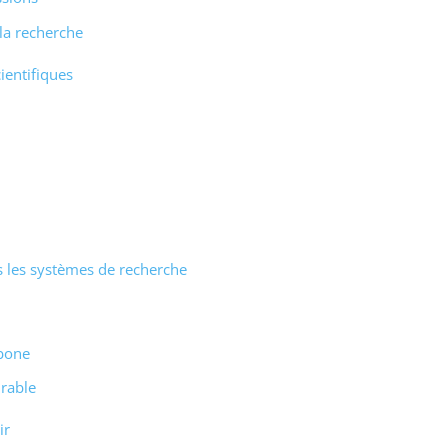
 la recherche
ientifiques
s les systèmes de recherche
rbone
urable
ir