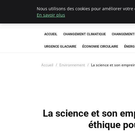
Nous utilisons des cookies pour améliorer votre 
Arcticclimateem
En savoir plus
ACCUEIL
CHANGEMENT CLIMATIQUE
CHANGEMENTS
URGENCE GLACIAIRE
ÉCONOMIE CIRCULAIRE
ÉNERG
Accueil
Environnement
La science et son emprei
La science et son em
éthique po