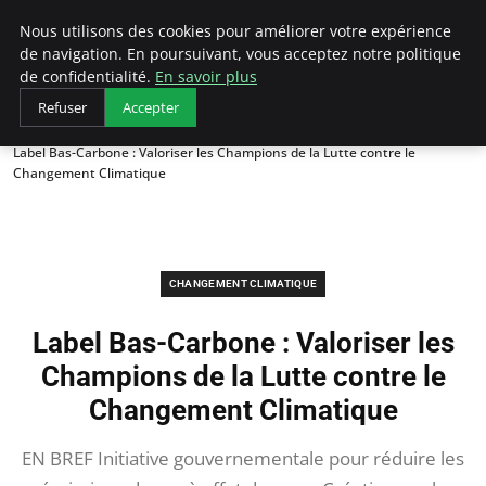
Arcticclimateemergency
Nous utilisons des cookies pour améliorer votre expérience
de navigation. En poursuivant, vous acceptez notre politique
de confidentialité.
En savoir plus
Refuser
Accepter
Accueil
Changement climatique
Label Bas-Carbone : Valoriser les Champions de la Lutte contre le
Changement Climatique
CHANGEMENT CLIMATIQUE
Label Bas-Carbone : Valoriser les
Champions de la Lutte contre le
Changement Climatique
EN BREF Initiative gouvernementale pour réduire les