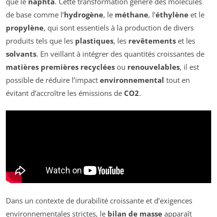
que le
naphta
. Cette transformation génère des molécules
de base comme l’
hydrogène
, le
méthane
, l’
éthylène
et le
propylène
, qui sont essentiels à la production de divers
produits tels que les
plastiques
, les
revêtements
et les
solvants
. En veillant à intégrer des quantités croissantes de
matières premières recyclées
ou
renouvelables
, il est
possible de réduire l’impact
environnemental
tout en
évitant d’accroître les émissions de
CO2
.
Dans un contexte de durabilité croissante et d’exigences
environnementales strictes, le
bilan de masse
apparaît