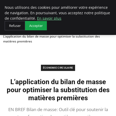
Arcticclimateemergency
Nous utilisons des cookies pour améliorer votre expérience
de navigation. En poursuivant, vous acceptez notre politique
de confidentialité.
En savoir plus
Refuser
Accepter
Accueil
Économie circulaire
L’application du bilan de masse pour optimiser la substitution des
matières premières
ÉCONOMIE CIRCULAIRE
L’application du bilan de masse
pour optimiser la substitution des
matières premières
EN BREF Bilan de masse: Outil clé pour soutenir la