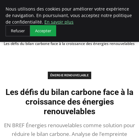
Arcticclimateemergency
Nous utilisons des cookies pour améliorer votre expérience
de navigation. En poursuivant, vous acceptez notre politique
de confidentialité.
En savoir plus
Refuser
Accepter
Accueil
Énergie renouvelable
Les défis du bilan carbone face à la croissance des énergies renouvelables
ÉNERGIE RENOUVELABLE
Les défis du bilan carbone face à la
croissance des énergies
renouvelables
EN BREF Énergies renouvelables comme solution pour
réduire le bilan carbone. Analyse de l’empreinte