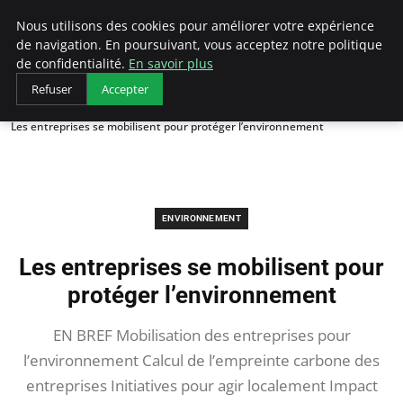
Arcticclimateemergency
Nous utilisons des cookies pour améliorer votre expérience
de navigation. En poursuivant, vous acceptez notre politique
de confidentialité.
En savoir plus
Refuser
Accepter
Accueil
Environnement
Les entreprises se mobilisent pour protéger l’environnement
ENVIRONNEMENT
Les entreprises se mobilisent pour
protéger l’environnement
EN BREF Mobilisation des entreprises pour
l’environnement Calcul de l’empreinte carbone des
entreprises Initiatives pour agir localement Impact