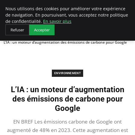
Arcticclimateemergency
Nous utilisons des cookies pour améliorer votre expérience
de navigation. En poursuivant, vous acceptez notre politique
de confidentialité.
En savoir plus
Refuser
Accepter
Accueil
Environnement
L’IA : un moteur d’augmentation des émissions de carbone pour Google
ENVIRONNEMENT
L’IA : un moteur d’augmentation
des émissions de carbone pour
Google
EN BREF Les émissions carbone de Google ont
augmenté de 48% en 2023. Cette augmentation est