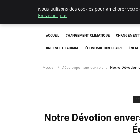
Nous utilisons des cookies pour améliorer votre 
Arcticclimateem
En savoir plus
ACCUEIL
CHANGEMENT CLIMATIQUE
CHANGEMENTS
URGENCE GLACIAIRE
ÉCONOMIE CIRCULAIRE
ÉNERG
Accueil
Développement durable
Notre Dévotion 
DÉ
Notre Dévotion enver
É