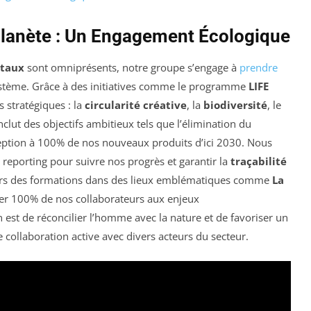
Planète : Un Engagement Écologique
ntaux
sont omniprésents, notre groupe s’engage à
prendre
ystème. Grâce à des initiatives comme le programme
LIFE
s stratégiques : la
circularité créative
, la
biodiversité
, le
lut des objectifs ambitieux tels que l’élimination du
nception à 100% de nos nouveaux produits d’ici 2030. Nous
eporting pour suivre nos progrès et garantir la
traçabilité
ers des formations dans des lieux emblématiques comme
La
rmer 100% de nos collaborateurs aux enjeux
est de réconcilier l’homme avec la nature et de favoriser un
 collaboration active avec divers acteurs du secteur.