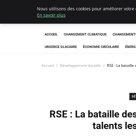
Nous utilisons des cookies pour améliorer votre 
Arcticclimateem
En savoir plus
ACCUEIL
CHANGEMENT CLIMATIQUE
CHANGEMENTS
URGENCE GLACIAIRE
ÉCONOMIE CIRCULAIRE
ÉNERG
Accueil
Développement durable
RSE : La bataille
DÉ
RSE : La bataille des
talents l