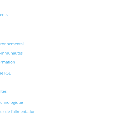
lents
ironnemental
 communautés
ormation
gie RSE
ntes
technologique
ur de l’alimentation