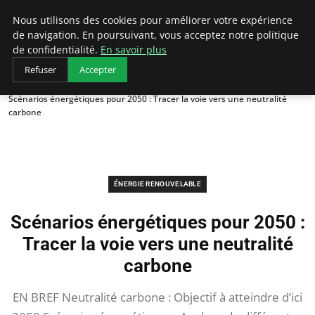
Arcticclimateemergency
Nous utilisons des cookies pour améliorer votre expérience
de navigation. En poursuivant, vous acceptez notre politique
de confidentialité.
En savoir plus
Refuser
Accepter
Accueil
Énergie renouvelable
Scénarios énergétiques pour 2050 : Tracer la voie vers une neutralité
carbone
ÉNERGIE RENOUVELABLE
Scénarios énergétiques pour 2050 :
Tracer la voie vers une neutralité
carbone
EN BREF Neutralité carbone : Objectif à atteindre d’ici