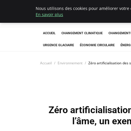
Nous utilisons des cookies pour améliorer votre 
Arcticclimateem
En savoir plus
ACCUEIL
CHANGEMENT CLIMATIQUE
CHANGEMENTS
URGENCE GLACIAIRE
ÉCONOMIE CIRCULAIRE
ÉNERG
Accueil
Environnement
Zéro artificialisation des 
Zéro artificialisati
l’âme, un exem