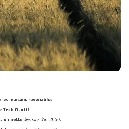
r les
maisons réversibles
.
me
Tech O artif
.
ation nette
des sols d’ici 2050.