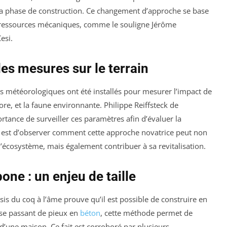
 la phase de construction. Ce changement d’approche se base
de ressources mécaniques, comme le souligne Jérôme
esi.
 les mesures sur le terrain
ns météorologiques ont été installés pour mesurer l’impact de
lore, et la faune environnante. Philippe Reiffsteck de
ortance de surveiller ces paramètres afin d’évaluer la
if est d’observer comment cette approche novatrice peut non
’écosystème, mais également contribuer à sa revitalisation.
one : un enjeu de taille
asis du coq à l’âme prouve qu’il est possible de construire en
 se passant de pieux en
béton
, cette méthode permet de
’une maison. Ce fait est corroboré par plusieurs