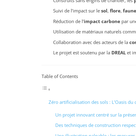
Construits sans engins de chantier, les
Suivi de l’impact sur le
sol
,
flore
,
faun
Réduction de l’
impact carbone
par une
Utilisation de matériaux naturels comm
Collaboration avec des acteurs de la
co
Le projet est soutenu par la
DREAL
et im
Table of Contents
Zéro artificialisation des sols : L’Oasis d
Un projet innovant centré sur la prése
Des techniques de construction respe
Une illustration palpable : les mesures 