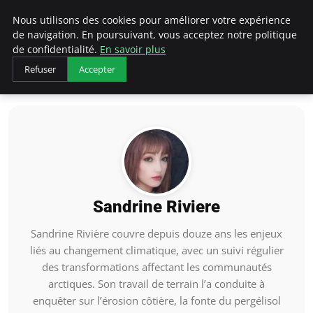
Arcticclimateemergency
Nous utilisons des cookies pour améliorer votre expérience
de navigation. En poursuivant, vous acceptez notre politique
de confidentialité.
En savoir plus
Refuser
Accepter
Accueil
Sandrine Riviere
Sandrine Riviere
Sandrine Rivière couvre depuis douze ans les enjeux
liés au changement climatique, avec un suivi régulier
des transformations affectant les communautés
arctiques. Son travail de terrain l’a conduite à
enquêter sur l’érosion côtière, la fonte du pergélisol