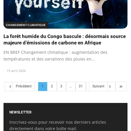
CHANGEMENT CLIMATIQUE
La forêt humide du Congo bascule : désormais source
majeure d’émissions de carbone en Afrique
EN BREF Changement climatique : augmentation des
températures et des variations des pluies en…
15 avril 2026
Précédent
1
2
3
...
31
Suivant
NEWSLETTER
Inscrivez-vous pour recevoir nos derniers articles
directement dans votre boîte mail.