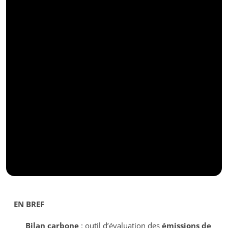
EN BREF
Bilan carbone
: outil d’évaluation des
émissions de