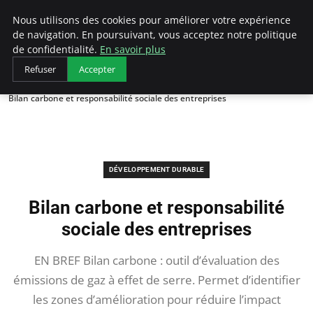
Arcticclimateemergency
Nous utilisons des cookies pour améliorer votre expérience
de navigation. En poursuivant, vous acceptez notre politique
de confidentialité.
En savoir plus
Refuser
Accepter
Accueil
Développement durable
Bilan carbone et responsabilité sociale des entreprises
DÉVELOPPEMENT DURABLE
Bilan carbone et responsabilité
sociale des entreprises
EN BREF Bilan carbone : outil d’évaluation des
émissions de gaz à effet de serre. Permet d’identifier
les zones d’amélioration pour réduire l’impact