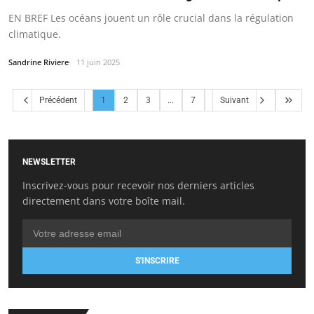
EN BREF Les océans jouent un rôle crucial dans la régulation
climatique.
Sandrine Riviere
11 juin 2025
Précédent
1
2
3
...
7
Suivant
NEWSLETTER
Inscrivez-vous pour recevoir nos derniers articles
directement dans votre boîte mail.
S'INSCRIRE