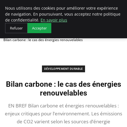
Arcticclimateemergency
Nous utilisons des cookies pour améliorer votre expérience
de navigation. En poursuivant, vous acceptez notre politique
de confidentialité.
En savoir plus
Refuser
Accepter
Accueil
Développement durable
Bilan carbone : le cas des énergies renouvelables
DÉVELOPPEMENT DURABLE
Bilan carbone : le cas des énergies
renouvelables
EN BREF Bilan carbone et énergies renouvelables :
enjeux critiques pour l’environnement. Les émissions
de CO2 varient selon les sources d’énergie