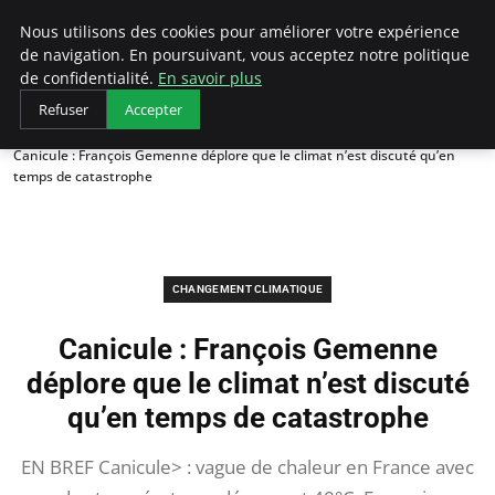
Arcticclimateemergency
Nous utilisons des cookies pour améliorer votre expérience
de navigation. En poursuivant, vous acceptez notre politique
de confidentialité.
En savoir plus
Refuser
Accepter
Accueil
Changement climatique
Canicule : François Gemenne déplore que le climat n’est discuté qu’en
temps de catastrophe
CHANGEMENT CLIMATIQUE
Canicule : François Gemenne
déplore que le climat n’est discuté
qu’en temps de catastrophe
EN BREF Canicule> : vague de chaleur en France avec