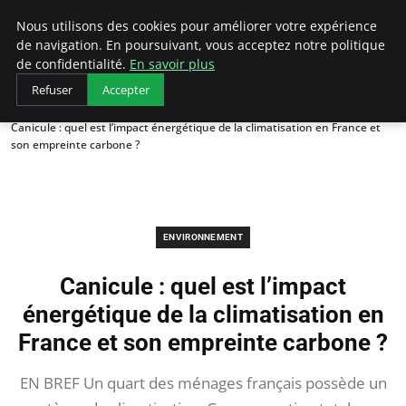
Arcticclimateemergency
Nous utilisons des cookies pour améliorer votre expérience
de navigation. En poursuivant, vous acceptez notre politique
de confidentialité.
En savoir plus
Refuser
Accepter
Accueil
Environnement
Canicule : quel est l’impact énergétique de la climatisation en France et
son empreinte carbone ?
ENVIRONNEMENT
Canicule : quel est l’impact
énergétique de la climatisation en
France et son empreinte carbone ?
EN BREF Un quart des ménages français possède un