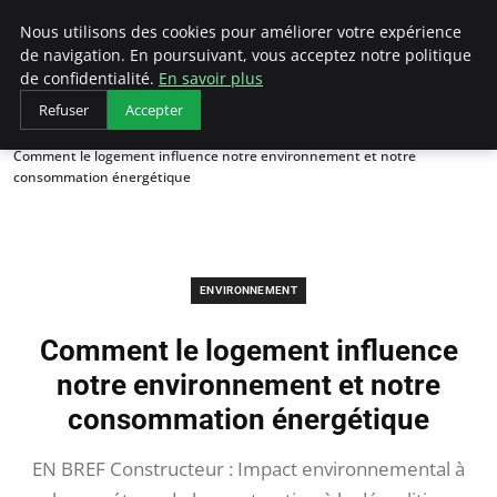
Arcticclimateemergency
Nous utilisons des cookies pour améliorer votre expérience
de navigation. En poursuivant, vous acceptez notre politique
de confidentialité.
En savoir plus
Refuser
Accepter
Accueil
Environnement
Comment le logement influence notre environnement et notre
consommation énergétique
ENVIRONNEMENT
Comment le logement influence
notre environnement et notre
consommation énergétique
EN BREF Constructeur : Impact environnemental à