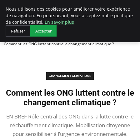
Arcticclimateemergency
Nous utilisons des cookies pour améliorer votre expérience
de navigation. En poursuivant, vous acceptez notre politique
de confidentialité.
En savoir plus
Refuser
Accepter
Accueil
Changement climatique
Comment les ONG luttent contre le changement climatique ?
CHANGEMENT CLIMATIQUE
Comment les ONG luttent contre le
changement climatique ?
EN BREF Rôle central des ONG dans la lutte contre le
réchauffement climatique. Mobilisation citoyenne
pour sensibiliser à l’urgence environnementale.