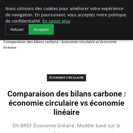
Arcticclimateemergency
Nous utilisons des cookies pour améliorer votre expérience
de navigation. En poursuivant, vous acceptez notre politique
de confidentialité.
En savoir plus
Refuser
Accepter
Accueil
Économie circulaire
Comparaison des bilans carbone : économie circulaire vs économie
linéaire
ÉCONOMIE CIRCULAIRE
Comparaison des bilans carbone :
économie circulaire vs économie
linéaire
EN BREF Économie linéaire: Modèle basé sur le