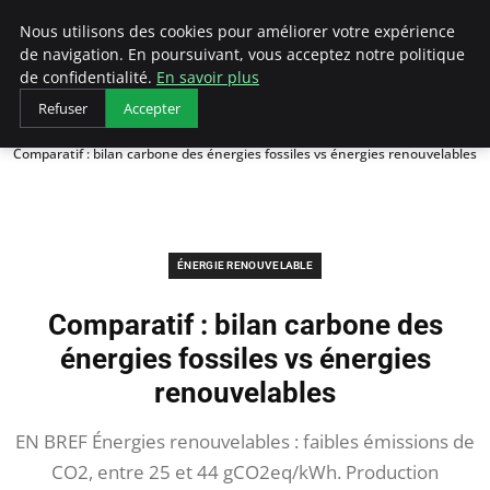
Arcticclimateemergency
Nous utilisons des cookies pour améliorer votre expérience
de navigation. En poursuivant, vous acceptez notre politique
de confidentialité.
En savoir plus
Refuser
Accepter
Accueil
Énergie renouvelable
Comparatif : bilan carbone des énergies fossiles vs énergies renouvelables
ÉNERGIE RENOUVELABLE
Comparatif : bilan carbone des
énergies fossiles vs énergies
renouvelables
EN BREF Énergies renouvelables : faibles émissions de
CO2, entre 25 et 44 gCO2eq/kWh. Production