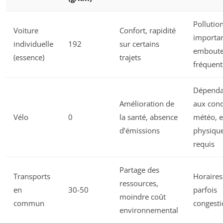
Pollutio
Voiture
Confort, rapidité
importan
individuelle
192
sur certains
emboutei
(essence)
trajets
fréquent
Dépend
Amélioration de
aux cond
Vélo
0
la santé, absence
météo, e
d’émissions
physiqu
requis
Partage des
Transports
Horaires 
ressources,
en
30-50
parfois
moindre coût
commun
congest
environnemental