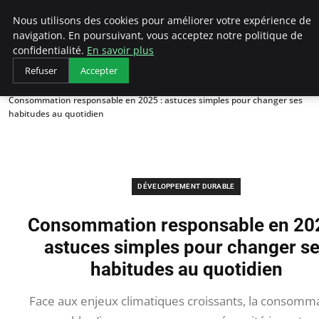
Arcticclimateemergency
Nous utilisons des cookies pour améliorer votre expérience de
navigation. En poursuivant, vous acceptez notre politique de
confidentialité.
En savoir plus
Refuser
Accepter
Accueil
Développement durable
Consommation responsable en 2025 : astuces simples pour changer ses
habitudes au quotidien
DÉVELOPPEMENT DURABLE
Consommation responsable en 202
astuces simples pour changer s
habitudes au quotidien
Face aux enjeux climatiques croissants, la consomm