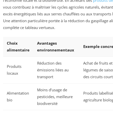
l’économie locale et la biodiversité. En achetant des
produits de
vous contribuez à maîtriser les cycles agricoles naturels, évitant
excès énergétiques liés aux serres chauffées ou aux transports l
Une attention particulière portée à la réduction du gaspillage a
complète ce tableau vertueux.
Choix
Avantages
Exemple concr
alimentaire
environnementaux
Réduction des
Achat de fruits et
Produits
émissions liées au
légumes de saiso
locaux
transport
des circuits court
Moins d’usage de
Alimentation
Produits labellis
pesticides, meilleure
bio
agriculture biolo
biodiversité