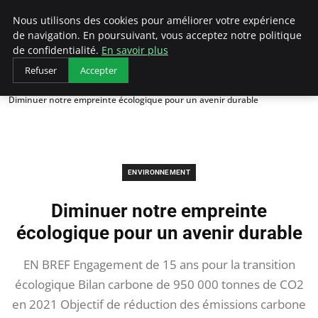
Arcticclimateemergency
Nous utilisons des cookies pour améliorer votre expérience
de navigation. En poursuivant, vous acceptez notre politique
de confidentialité.
En savoir plus
Refuser
Accepter
Accueil
Environnement
Diminuer notre empreinte écologique pour un avenir durable
ENVIRONNEMENT
Diminuer notre empreinte
écologique pour un avenir durable
EN BREF Engagement de 15 ans pour la transition
écologique Bilan carbone de 950 000 tonnes de CO2
en 2021 Objectif de réduction des émissions carbone