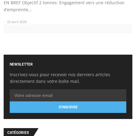
EN BREF Objectif 2 tonnes: Engagement vers une réduction
d’empreinte…
22 avril 2026
NEWSLETTER
Inscrivez-vous pour recevoir nos derniers articles
directement dans votre boîte mail.
S'INSCRIRE
CATÉGORIES