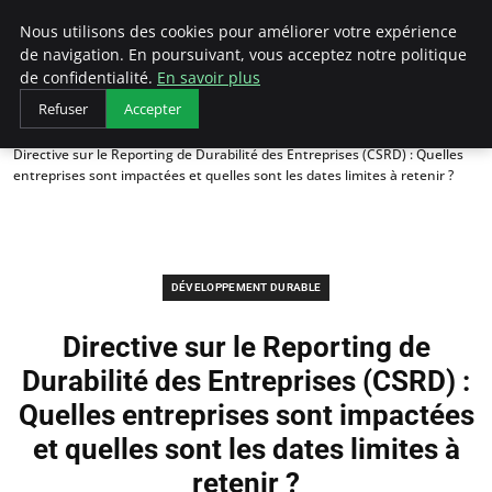
Arcticclimateemergency
Nous utilisons des cookies pour améliorer votre expérience
de navigation. En poursuivant, vous acceptez notre politique
de confidentialité.
En savoir plus
Refuser
Accepter
Accueil
Développement durable
Directive sur le Reporting de Durabilité des Entreprises (CSRD) : Quelles
entreprises sont impactées et quelles sont les dates limites à retenir ?
DÉVELOPPEMENT DURABLE
Directive sur le Reporting de
Durabilité des Entreprises (CSRD) :
Quelles entreprises sont impactées
et quelles sont les dates limites à
retenir ?