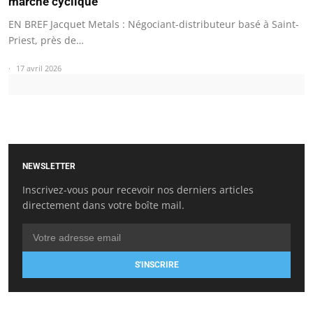
marché cyclique
EN BREF Jacquet Metals : Négociant-distributeur basé à Saint-
Priest, près de…
17 avril 2026
NEWSLETTER
Inscrivez-vous pour recevoir nos derniers articles
directement dans votre boîte mail.
S'INSCRIRE