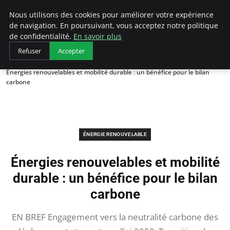
Arcticclimateemergency
Nous utilisons des cookies pour améliorer votre expérience
de navigation. En poursuivant, vous acceptez notre politique
de confidentialité.
En savoir plus
Refuser
Accepter
Accueil
Énergie renouvelable
Énergies renouvelables et mobilité durable : un bénéfice pour le bilan
carbone
ÉNERGIE RENOUVELABLE
Énergies renouvelables et mobilité
durable : un bénéfice pour le bilan
carbone
EN BREF Engagement vers la neutralité carbone des