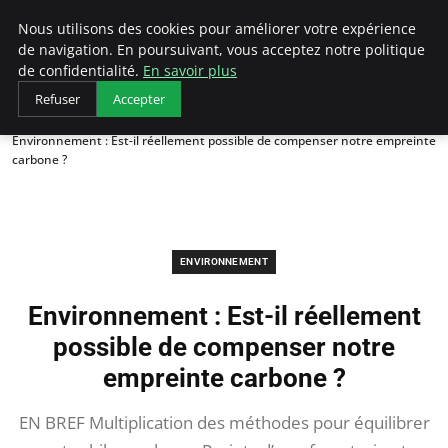
Arcticclimateemergency
Nous utilisons des cookies pour améliorer votre expérience
de navigation. En poursuivant, vous acceptez notre politique
de confidentialité.
En savoir plus
Refuser
Accepter
Accueil
Environnement
Environnement : Est-il réellement possible de compenser notre empreinte
carbone ?
ENVIRONNEMENT
Environnement : Est-il réellement
possible de compenser notre
empreinte carbone ?
EN BREF Multiplication des méthodes pour équilibrer