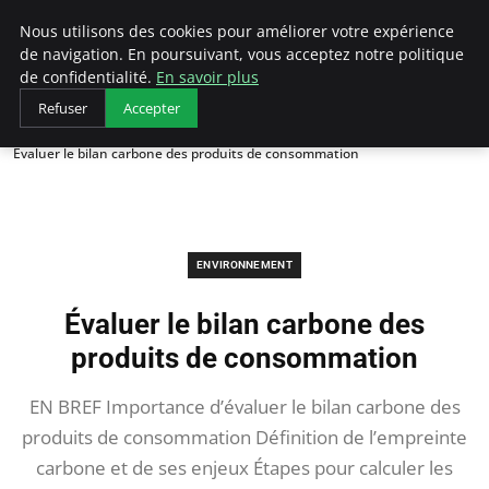
Arcticclimateemergency
Nous utilisons des cookies pour améliorer votre expérience
de navigation. En poursuivant, vous acceptez notre politique
de confidentialité.
En savoir plus
Refuser
Accepter
Accueil
Environnement
Évaluer le bilan carbone des produits de consommation
ENVIRONNEMENT
Évaluer le bilan carbone des
produits de consommation
EN BREF Importance d’évaluer le bilan carbone des
produits de consommation Définition de l’empreinte
carbone et de ses enjeux Étapes pour calculer les