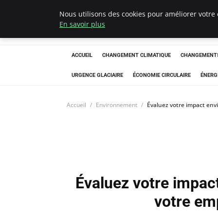
Nous utilisons des cookies pour améliorer votre 
Arcticclimateem
En savoir plus
ACCUEIL
CHANGEMENT CLIMATIQUE
CHANGEMENTS
URGENCE GLACIAIRE
ÉCONOMIE CIRCULAIRE
ÉNERG
Accueil
Environnement
Évaluez votre impact env
Évaluez votre impac
votre em