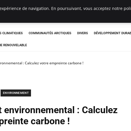
expérience de navigation. En poursuivant, vous acceptez notre polit
ergency
 CLIMATIQUES
COMMUNAUTÉS ARCTIQUES
DIVERS
DÉVELOPPEMENT DURA
IE RENOUVELABLE
ironnemental : Calculez votre empreinte carbone !
ENVIRONNEMENT
t environnemental : Calculez
preinte carbone !