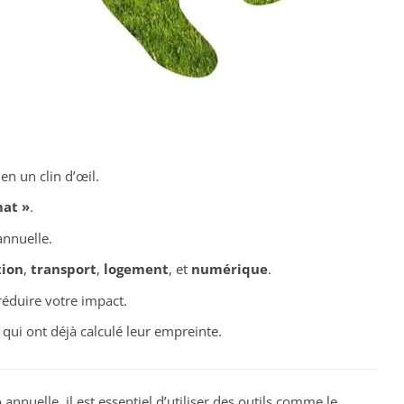
n un clin d’œil.
mat »
.
nnuelle.
tion
,
transport
,
logement
, et
numérique
.
éduire votre impact.
qui ont déjà calculé leur empreinte.
e
annuelle, il est essentiel d’utiliser des outils comme le