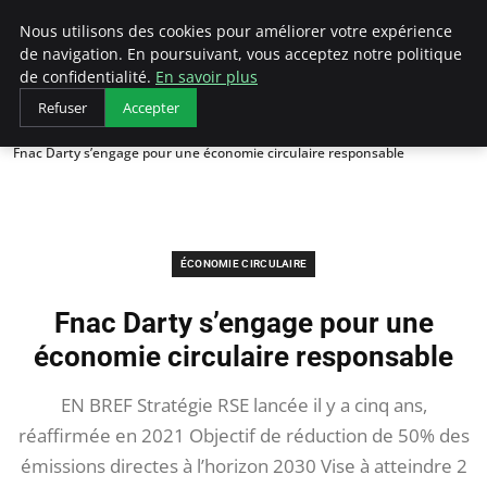
Arcticclimateemergency
Nous utilisons des cookies pour améliorer votre expérience
de navigation. En poursuivant, vous acceptez notre politique
de confidentialité.
En savoir plus
Refuser
Accepter
Accueil
Économie circulaire
Fnac Darty s’engage pour une économie circulaire responsable
ÉCONOMIE CIRCULAIRE
Fnac Darty s’engage pour une
économie circulaire responsable
EN BREF Stratégie RSE lancée il y a cinq ans,
réaffirmée en 2021 Objectif de réduction de 50% des
émissions directes à l’horizon 2030 Vise à atteindre 2