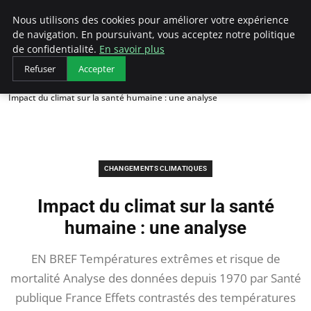
Arcticclimateemergency
Nous utilisons des cookies pour améliorer votre expérience
de navigation. En poursuivant, vous acceptez notre politique
de confidentialité.
En savoir plus
Refuser
Accepter
Accueil
Changements Climatiques
Impact du climat sur la santé humaine : une analyse
CHANGEMENTS CLIMATIQUES
Impact du climat sur la santé
humaine : une analyse
EN BREF Températures extrêmes et risque de
mortalité Analyse des données depuis 1970 par Santé
publique France Effets contrastés des températures