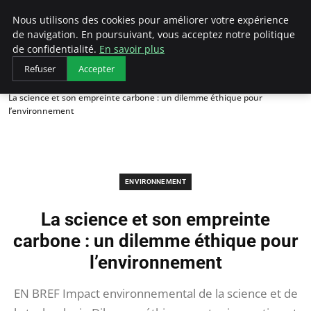
Arcticclimateemergency
Nous utilisons des cookies pour améliorer votre expérience
de navigation. En poursuivant, vous acceptez notre politique
de confidentialité.
En savoir plus
Refuser
Accepter
Accueil
Environnement
La science et son empreinte carbone : un dilemme éthique pour
l’environnement
ENVIRONNEMENT
La science et son empreinte
carbone : un dilemme éthique pour
l’environnement
EN BREF Impact environnemental de la science et de