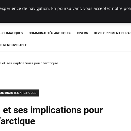
expérience de navigation. En poursuivant, vous acceptez notre polit
ergency
 CLIMATIQUES
COMMUNAUTÉS ARCTIQUES
DIVERS
DÉVELOPPEMENT DURA
IE RENOUVELABLE
 et ses implications pour l’arctique
MMUNAUTÉS ARCTIQUES
 et ses implications pour
l’arctique