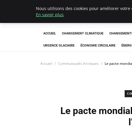
Nous utilisons des cookies pour améliorer votre 
Arcticclimateem
En savoir plus
ACCUEIL
CHANGEMENT CLIMATIQUE
CHANGEMENTS
URGENCE GLACIAIRE
ÉCONOMIE CIRCULAIRE
ÉNERG
Accueil
Communautés Arctiques
Le pacte mondial
CO
Le pacte mondial