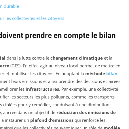
on durable
 les collectivités et les citoyens
 doivent prendre en compte le bilan
ial
dans la lutte contre le
changement climatique
et la
serre
(GES). En effet, agir au niveau local permet de mettre en
er et mobiliser les citoyens. En adoptant la
méthode
bilan
ément leurs émissions et ainsi prendre des décisions éclairées
améliorer les
infrastructures
. Par exemple, une collectivité
fier les secteurs les plus polluants, comme les transports
ns ciblées pour y remédier, conduisant à une diminution
e, ancrée dans un objectif de
réduction des émissions de
e à instaurer un
plafond d’émissions
qui renforce les
t ainsi que les collectivités peuvent jouer un rôle de
modèle