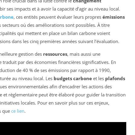
 rôle crucial dans la lutte contre le
changement
bir ses impacts et à avoir la capacité d’agir au niveau local.
arbone
, ces entités peuvent évaluer leurs propres
émissions
es secteurs où des améliorations sont possibles. À titre
palités qui mettent en place un bilan carbone voient
ions dans les cinq premières années suivant l’évaluation.
eilleure gestion des
ressources
, mais aussi une
se traduit par des économies financières significatives. En
réduction de 40 % de ses émissions par rapport à 1990,
turée au niveau local. Les
budgets carbone
et les
plafonds
ques environnementales afin d’encadrer les actions des
que et réglementaire peut être élaboré pour guider la transition
itiatives locales. Pour en savoir plus sur ces enjeux,
es que
ce lien
.