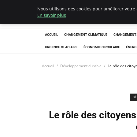
Nous utilisons des cookies pour améliorer votre 
Arcticclimateem
En savoir plus
ACCUEIL
CHANGEMENT CLIMATIQUE
CHANGEMENTS
URGENCE GLACIAIRE
ÉCONOMIE CIRCULAIRE
ÉNERG
Accueil
Développement durable
Le rôle des cito
DÉ
Le rôle des citoyens