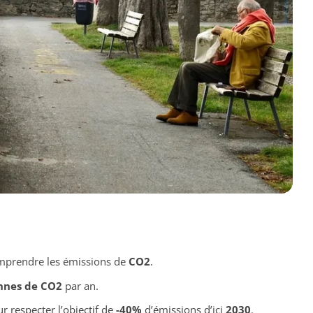
prendre les émissions de
CO2
.
nnes de CO2
par an.
r respecter l’objectif de
-40%
d’émissions d’ici
2030
.