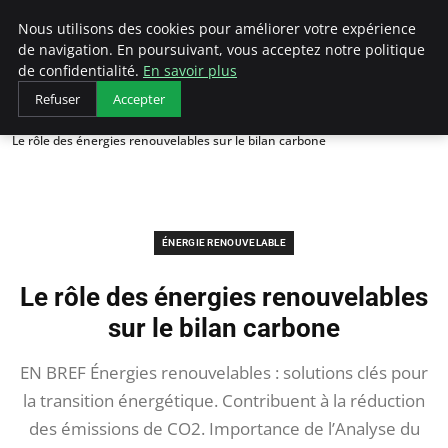
Arcticclimateemergency
Nous utilisons des cookies pour améliorer votre expérience
de navigation. En poursuivant, vous acceptez notre politique
de confidentialité.
En savoir plus
Refuser
Accepter
Accueil
Énergie renouvelable
Le rôle des énergies renouvelables sur le bilan carbone
ÉNERGIE RENOUVELABLE
Le rôle des énergies renouvelables
sur le bilan carbone
EN BREF Énergies renouvelables : solutions clés pour
la transition énergétique. Contribuent à la réduction
des émissions de CO2. Importance de l’Analyse du