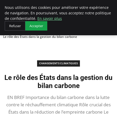
Arcticclimateemergency
Nous utilisons des cookies pour améliorer votre expérience
de navigation. En poursuivant, vous acceptez notre politique
de confidentialité.
En savoir plus
Refuser
Accepter
Accueil
Changements Climatiques
Le rôle des États dans la gestion du bilan carbone
CHANGEMENTS CLIMATIQUES
Le rôle des États dans la gestion du
bilan carbone
EN BREF Importance du bilan carbone dans la lutte
contre le réchauffement climatique Rôle crucial des
États dans la réduction de l’empreinte carbone Le