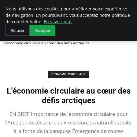
Arcticclimateemergency
Nous utilisons des cookies pour améliorer votre expérience
de navigation. En poursuivant, vous acceptez notre politique
de confidentialité.
En savoir plus
Refuser
Accepter
Accueil
Économie circulaire
L’économie circulaire au cœur des défis arctiques
ÉCONOMIE CIRCULAIRE
L’économie circulaire au cœur des
défis arctiques
EN BREF Importance de léconomie circulaire pour
l’Arctique Accès accru aux ressources naturelles suite
à la fonte de la banquise Émergence de routes