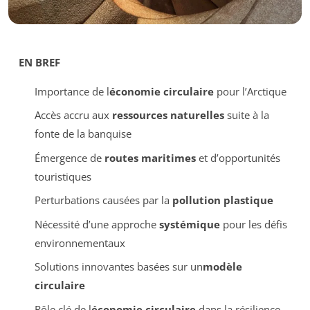
EN BREF
Importance de l
économie circulaire
pour l’Arctique
Accès accru aux
ressources naturelles
suite à la
fonte de la banquise
Émergence de
routes maritimes
et d’opportunités
touristiques
Perturbations causées par la
pollution plastique
Nécessité d’une approche
systémique
pour les défis
environnementaux
Solutions innovantes basées sur un
modèle
circulaire
Rôle clé de l
économie circulaire
dans la résilience