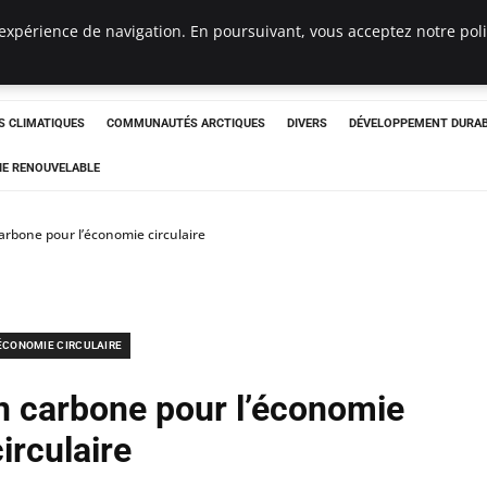
expérience de navigation. En poursuivant, vous acceptez notre polit
ergency
 CLIMATIQUES
COMMUNAUTÉS ARCTIQUES
DIVERS
DÉVELOPPEMENT DURA
IE RENOUVELABLE
arbone pour l’économie circulaire
ÉCONOMIE CIRCULAIRE
an carbone pour l’économie
circulaire