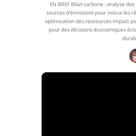
EN BREF Bilan carbone : analyse des 
sources d’émissions pour mieux les ré
optimisation des ressources Impact pos
pour des décisions économiques écla
durab