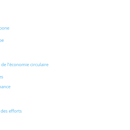
rbone
pe
 de l’économie circulaire
es
mance
des efforts