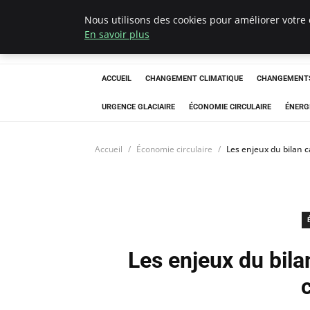
Nous utilisons des cookies pour améliorer votre 
Arcticclimateem
En savoir plus
ACCUEIL
CHANGEMENT CLIMATIQUE
CHANGEMENTS
URGENCE GLACIAIRE
ÉCONOMIE CIRCULAIRE
ÉNERG
Accueil
Économie circulaire
Les enjeux du bilan c
Les enjeux du bil