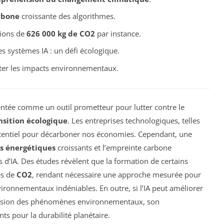
rbone
croissante des algorithmes.
sions de
626 000 kg de CO2
par instance.
es systèmes IA : un défi écologique.
ter les impacts environnementaux.
entée comme un outil prometteur pour lutter contre le
nsition écologique
. Les entreprises technologiques, telles
potentiel pour décarboner nos économies. Cependant, une
s énergétiques
croissants et l’empreinte carbone
s d’IA. Des études révèlent que la formation de certains
és de
CO2
, rendant nécessaire une approche mesurée pour
ironnementaux indéniables. En outre, si l’IA peut améliorer
nsion des phénomènes environnementaux, son
s pour la durabilité planétaire.