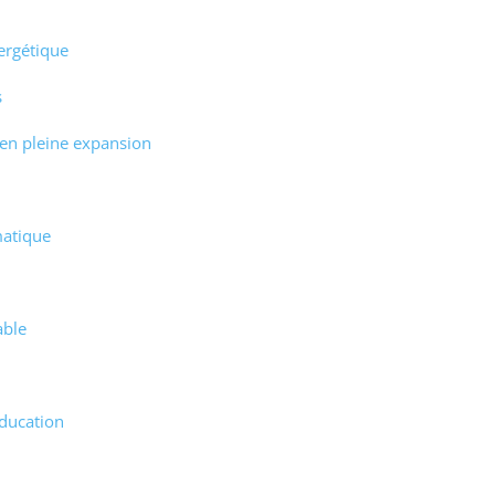
ergétique
s
 en pleine expansion
matique
able
éducation