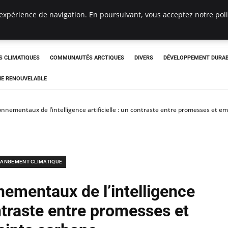
expérience de navigation. En poursuivant, vous acceptez notre polit
ergency
 CLIMATIQUES
COMMUNAUTÉS ARCTIQUES
DIVERS
DÉVELOPPEMENT DURA
IE RENOUVELABLE
onnementaux de l’intelligence artificielle : un contraste entre promesses et e
ANGEMENT CLIMATIQUE
nementaux de l’intelligence
ontraste entre promesses et