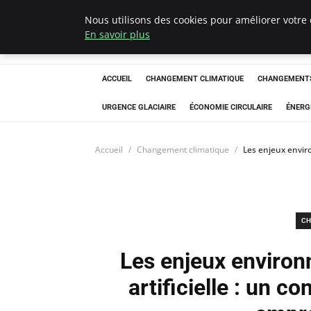
Nous utilisons des cookies pour améliorer votre 
Arcticclimateem
En savoir plus
ACCUEIL
CHANGEMENT CLIMATIQUE
CHANGEMENTS
URGENCE GLACIAIRE
ÉCONOMIE CIRCULAIRE
ÉNERG
Accueil
Changement climatique
Les enjeux envir
CH
Les enjeux environ
artificielle : un c