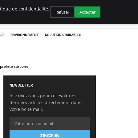
ique de confidentialité.
Refuser
Accepter
BLE
ENVIRONNEMENT
SOLUTIONS DURABLES
mpreinte carbone
NEWSLETTER
Inscrivez-vous pour recevoir nos
derniers articles directement dans
votre boîte mail.
S'INSCRIRE