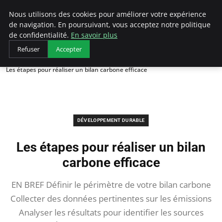
Arcticclimateemergency
Nous utilisons des cookies pour améliorer votre expérience
de navigation. En poursuivant, vous acceptez notre politique
de confidentialité.
En savoir plus
Refuser
Accepter
Accueil
Développement durable
Les étapes pour réaliser un bilan carbone efficace
DÉVELOPPEMENT DURABLE
Les étapes pour réaliser un bilan
carbone efficace
EN BREF Définir le périmètre de votre bilan carbone
Collecter des données pertinentes sur les émissions
Analyser les résultats pour identifier les sources