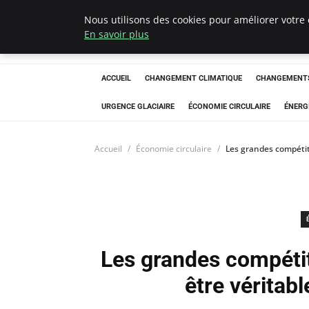
Nous utilisons des cookies pour améliorer votre 
Arcticclimateem
En savoir plus
ACCUEIL
CHANGEMENT CLIMATIQUE
CHANGEMENTS
URGENCE GLACIAIRE
ÉCONOMIE CIRCULAIRE
ÉNERG
Accueil
Économie circulaire
Les grandes compétit
Les grandes compétit
être véritab