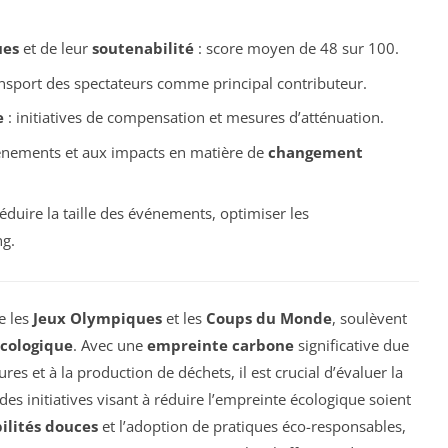
ues
et de leur
soutenabilité
: score moyen de 48 sur 100.
ansport des spectateurs comme principal contributeur.
e
: initiatives de compensation et mesures d’atténuation.
 événements et aux impacts en matière de
changement
réduire la taille des événements, optimiser les
ng.
e les
Jeux Olympiques
et les
Coups du Monde
, soulèvent
cologique
. Avec une
empreinte carbone
significative due
ures et à la production de déchets, il est crucial d’évaluer la
s initiatives visant à réduire l’empreinte écologique soient
ilités douces
et l’adoption de pratiques éco-responsables,