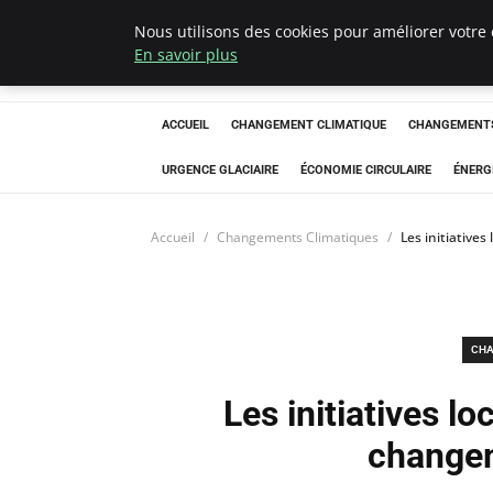
Nous utilisons des cookies pour améliorer votre 
Arcticclimateem
En savoir plus
ACCUEIL
CHANGEMENT CLIMATIQUE
CHANGEMENTS
URGENCE GLACIAIRE
ÉCONOMIE CIRCULAIRE
ÉNERG
Accueil
Changements Climatiques
Les initiative
CHA
Les initiatives lo
changem