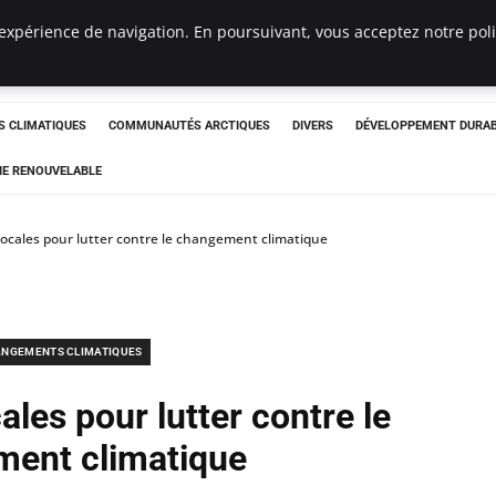
expérience de navigation. En poursuivant, vous acceptez notre polit
ergency
 CLIMATIQUES
COMMUNAUTÉS ARCTIQUES
DIVERS
DÉVELOPPEMENT DURA
IE RENOUVELABLE
s locales pour lutter contre le changement climatique
NGEMENTS CLIMATIQUES
cales pour lutter contre le
ent climatique